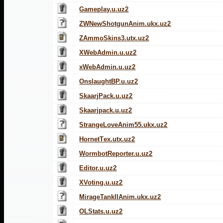
Gameplay.u.uz2
ZWNewShotgunAnim.ukx.uz2
ZAmmoSkins3.utx.uz2
XWebAdmin.u.uz2
xWebAdmin.u.uz2
OnslaughtBP.u.uz2
SkaarjPack.u.uz2
Skaarjpack.u.uz2
StrangeLoveAnim55.ukx.uz2
HornetTex.utx.uz2
WormbotReporter.u.uz2
Editor.u.uz2
XVoting.u.uz2
MirageTankIIAnim.ukx.uz2
OLStats.u.uz2