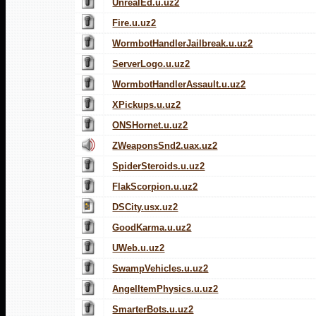
UnrealEd.u.uz2
Fire.u.uz2
WormbotHandlerJailbreak.u.uz2
ServerLogo.u.uz2
WormbotHandlerAssault.u.uz2
XPickups.u.uz2
ONSHornet.u.uz2
ZWeaponsSnd2.uax.uz2
SpiderSteroids.u.uz2
FlakScorpion.u.uz2
DSCity.usx.uz2
GoodKarma.u.uz2
UWeb.u.uz2
SwampVehicles.u.uz2
AngelItemPhysics.u.uz2
SmarterBots.u.uz2