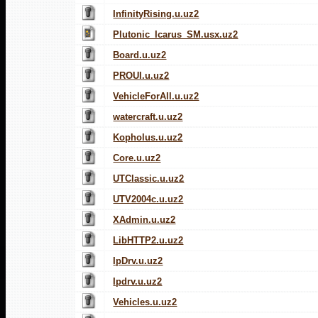
InfinityRising.u.uz2
Plutonic_Icarus_SM.usx.uz2
Board.u.uz2
PROUI.u.uz2
VehicleForAll.u.uz2
watercraft.u.uz2
Kopholus.u.uz2
Core.u.uz2
UTClassic.u.uz2
UTV2004c.u.uz2
XAdmin.u.uz2
LibHTTP2.u.uz2
IpDrv.u.uz2
Ipdrv.u.uz2
Vehicles.u.uz2