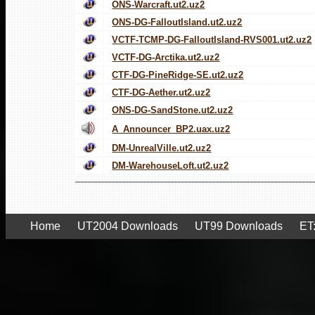
ONS-Warcraft.ut2.uz2
ONS-DG-FalloutIsland.ut2.uz2
VCTF-TCMP-DG-FalloutIsland-RVS001.ut2.uz2
VCTF-DG-Arctika.ut2.uz2
CTF-DG-PineRidge-SE.ut2.uz2
CTF-DG-Aether.ut2.uz2
ONS-DG-SandStone.ut2.uz2
A_Announcer_BP2.uax.uz2
DM-UnrealVille.ut2.uz2
DM-WarehouseLoft.ut2.uz2
Home
UT2004 Downloads
UT99 Downloads
ET