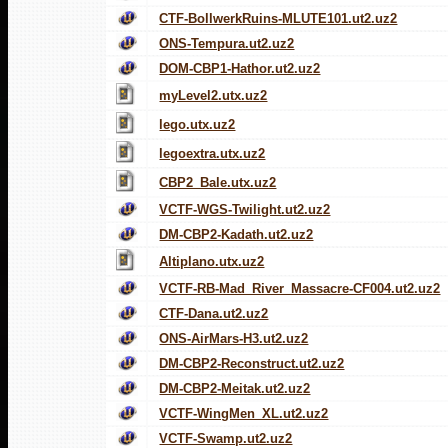
CTF-BollwerkRuins-MLUTE101.ut2.uz2
ONS-Tempura.ut2.uz2
DOM-CBP1-Hathor.ut2.uz2
myLevel2.utx.uz2
lego.utx.uz2
legoextra.utx.uz2
CBP2_Bale.utx.uz2
VCTF-WGS-Twilight.ut2.uz2
DM-CBP2-Kadath.ut2.uz2
Altiplano.utx.uz2
VCTF-RB-Mad_River_Massacre-CF004.ut2.uz2
CTF-Dana.ut2.uz2
ONS-AirMars-H3.ut2.uz2
DM-CBP2-Reconstruct.ut2.uz2
DM-CBP2-Meitak.ut2.uz2
VCTF-WingMen_XL.ut2.uz2
VCTF-Swamp.ut2.uz2