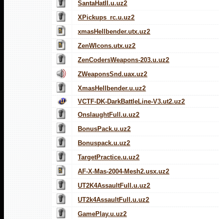
SantaHatII.u.uz2
XPickups_rc.u.uz2
xmasHellbender.utx.uz2
ZenWIcons.utx.uz2
ZenCodersWeapons-203.u.uz2
ZWeaponsSnd.uax.uz2
XmasHellbender.u.uz2
VCTF-DK-DarkBattleLine-V3.ut2.uz2
OnslaughtFull.u.uz2
BonusPack.u.uz2
Bonuspack.u.uz2
TargetPractice.u.uz2
AF-X-Mas-2004-Mesh2.usx.uz2
UT2K4AssaultFull.u.uz2
UT2k4AssaultFull.u.uz2
GamePlay.u.uz2