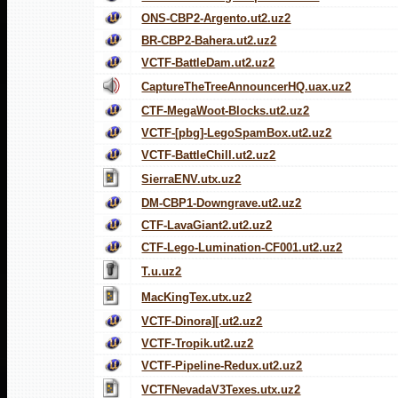
ONS-CBP2-Argento.ut2.uz2
BR-CBP2-Bahera.ut2.uz2
VCTF-BattleDam.ut2.uz2
CaptureTheTreeAnnouncerHQ.uax.uz2
CTF-MegaWoot-Blocks.ut2.uz2
VCTF-[pbg]-LegoSpamBox.ut2.uz2
VCTF-BattleChill.ut2.uz2
SierraENV.utx.uz2
DM-CBP1-Downgrave.ut2.uz2
CTF-LavaGiant2.ut2.uz2
CTF-Lego-Lumination-CF001.ut2.uz2
T.u.uz2
MacKingTex.utx.uz2
VCTF-Dinora][.ut2.uz2
VCTF-Tropik.ut2.uz2
VCTF-Pipeline-Redux.ut2.uz2
VCTFNevadaV3Texes.utx.uz2