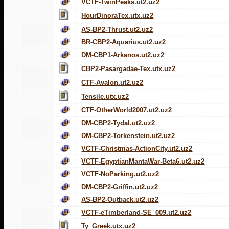
VCTF-TwinPeaks.ut2.uz2
HourDinoraTex.utx.uz2
AS-BP2-Thrust.ut2.uz2
BR-CBP2-Aquarius.ut2.uz2
DM-CBP1-Arkanos.ut2.uz2
CBP2-Pasargadae-Tex.utx.uz2
CTF-Avalon.ut2.uz2
Tensile.utx.uz2
CTF-OtherWorld2007.ut2.uz2
DM-CBP2-Tydal.ut2.uz2
DM-CBP2-Torkenstein.ut2.uz2
VCTF-Christmas-ActionCity.ut2.uz2
VCTF-EgyptianMantaWar-Beta6.ut2.uz2
VCTF-NoParking.ut2.uz2
DM-CBP2-Griffin.ut2.uz2
AS-BP2-Outback.ut2.uz2
VCTF-eTimberland-SE_009.ut2.uz2
Ty_Greek.utx.uz2