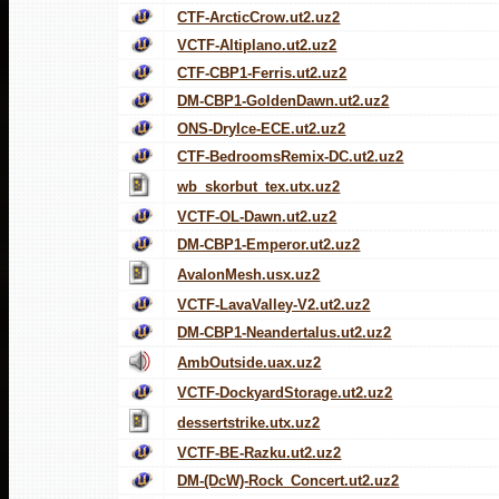
CTF-ArcticCrow.ut2.uz2
VCTF-Altiplano.ut2.uz2
CTF-CBP1-Ferris.ut2.uz2
DM-CBP1-GoldenDawn.ut2.uz2
ONS-DryIce-ECE.ut2.uz2
CTF-BedroomsRemix-DC.ut2.uz2
wb_skorbut_tex.utx.uz2
VCTF-OL-Dawn.ut2.uz2
DM-CBP1-Emperor.ut2.uz2
AvalonMesh.usx.uz2
VCTF-LavaValley-V2.ut2.uz2
DM-CBP1-Neandertalus.ut2.uz2
AmbOutside.uax.uz2
VCTF-DockyardStorage.ut2.uz2
dessertstrike.utx.uz2
VCTF-BE-Razku.ut2.uz2
DM-(DcW)-Rock_Concert.ut2.uz2