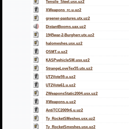
Tensile_Steel.usx.uz2
XWeapons_rc.u.uz2
greener-pastures.utx.uz2
DistantBooms.uax.uz2
1945war-2-Burgherr.utx.uz2
halomeshes.usx.uz2
OSMT.u.uz2
KASPvehicleSM.usx.uz2
StrangeLoveTex55.utx.uz2
UT2Vote59.u.uz2
UT2Vote61.u.uz2
ZWeaponsStatic2004.usx.uz2
XWeapons.u.uz2
AntiTCC2009r6.u.uz2
Ty_RocketSMeshes.usx.uz2
Ty_RocketSmeshes.usx.uz2