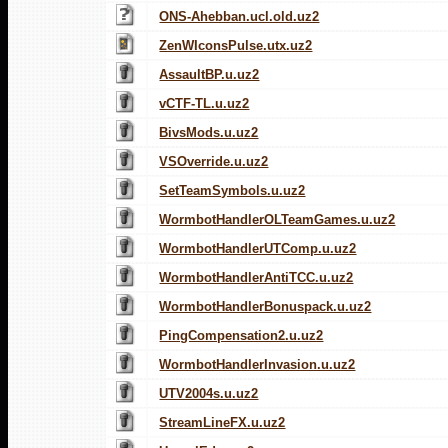
ONS-Ahebban.ucl.old.uz2
ZenWIconsPulse.utx.uz2
AssaultBP.u.uz2
vCTF-TL.u.uz2
BivsMods.u.uz2
VSOverride.u.uz2
SetTeamSymbols.u.uz2
WormbotHandlerOLTeamGames.u.uz2
WormbotHandlerUTComp.u.uz2
WormbotHandlerAntiTCC.u.uz2
WormbotHandlerBonuspack.u.uz2
PingCompensation2.u.uz2
WormbotHandlerInvasion.u.uz2
UTV2004s.u.uz2
StreamLineFX.u.uz2