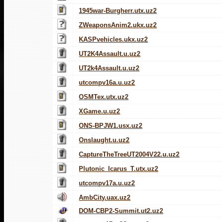
1945war-Burgherr.utx.uz2
ZWeaponsAnim2.ukx.uz2
KASPvehicles.ukx.uz2
UT2K4Assault.u.uz2
UT2k4Assault.u.uz2
utcompv16a.u.uz2
OSMTex.utx.uz2
XGame.u.uz2
ONS-BPJW1.usx.uz2
Onslaught.u.uz2
CaptureTheTreeUT2004V22.u.uz2
Plutonic_Icarus_T.utx.uz2
utcompv17a.u.uz2
AmbCity.uax.uz2
DOM-CBP2-Summit.ut2.uz2