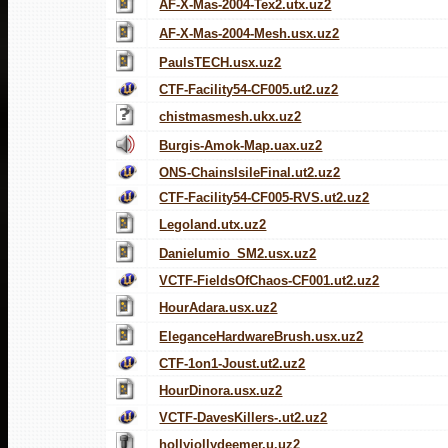
AF-X-Mas-2004-Tex2.utx.uz2
AF-X-Mas-2004-Mesh.usx.uz2
PaulsTECH.usx.uz2
CTF-Facility54-CF005.ut2.uz2
chistmasmesh.ukx.uz2
Burgis-Amok-Map.uax.uz2
ONS-ChainsIsileFinal.ut2.uz2
CTF-Facility54-CF005-RVS.ut2.uz2
Legoland.utx.uz2
Danielumio_SM2.usx.uz2
VCTF-FieldsOfChaos-CF001.ut2.uz2
HourAdara.usx.uz2
EleganceHardwareBrush.usx.uz2
CTF-1on1-Joust.ut2.uz2
HourDinora.usx.uz2
VCTF-DavesKillers-.ut2.uz2
hollyjollydeemer.u.uz2