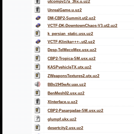
utcompv17a_3fix.u.uz2
UnrealGame.u.uz2
DM-CBP2-Summit.ut2.uz2
VCTF-DK-DowntownChaos-V3.ut2.uz2
k_persian_static.usx.uz2
VCTF-Klinika+++-.ut2.uz2
Desp-TelMecoMex.usx.uz2
CBP2-Tropica-SM.usx.uz2
KASPvehicleTX.utx.uz2
ZWeaponsTextures2.utx.uz2
BBs1945wAr.uax.uz2
BenMesh02.usx.uz2
XInterface.u.uz2
CBP2-Pasargadae-SM.usx.uz2
glumpf.ukx.uz2
desertcity2.usx.uz2