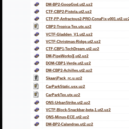
DM-BP2-GoopGod.ut2.uz2
CTF-CBP2-Pistola.ut2.uz2
CTF-FP-Anfractous2-PRO-ConaFix-v001.ut2.uz
CBP2-Tropica-Tex.utx.uz2
VCTF-Gladden_V1.ut2.uz2
VCTF-Christmas-Ridge.ut2.uz2
CTF-CBP1-TechDream.ut2.uz2
DM-PipeWorks][.ut2.uz2
DOM-CBP1-Verde.ut2.uz2
DM-CBP2-Achilles.ut2.uz2
SkaarjPack_rc.u.uz2
CarParkStatic.usx.uz2
CarParkTex.utx.uz2
ONS-UrbanStrike.ut2.uz2
VCTF-Block-Snackbar-beta-1.ut2.uz2
ONS-Minus-ECE.ut2.uz2
DM-BP2-Calandras.ut2.uz2