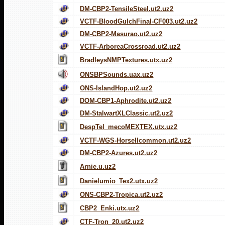
DM-CBP2-TensileSteel.ut2.uz2
VCTF-BloodGulchFinal-CF003.ut2.uz2
DM-CBP2-Masurao.ut2.uz2
VCTF-ArboreaCrossroad.ut2.uz2
BradleysNMPTextures.utx.uz2
ONSBPSounds.uax.uz2
ONS-IslandHop.ut2.uz2
DOM-CBP1-Aphrodite.ut2.uz2
DM-StalwartXLClassic.ut2.uz2
DespTel_mecoMEXTEX.utx.uz2
VCTF-WGS-Horsellcommon.ut2.uz2
DM-CBP2-Azures.ut2.uz2
Arnie.u.uz2
Danielumio_Tex2.utx.uz2
ONS-CBP2-Tropica.ut2.uz2
CBP2_Enki.utx.uz2
CTF-Tron_20.ut2.uz2