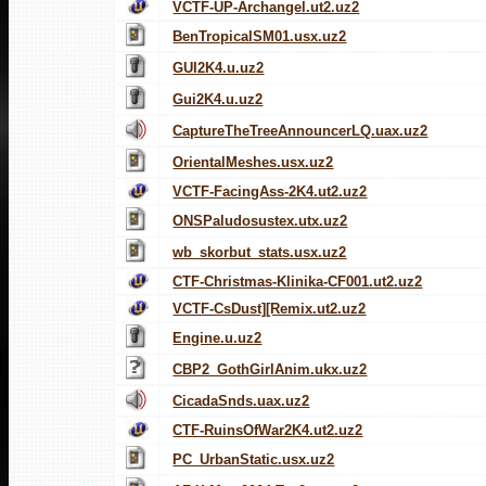
VCTF-UP-Archangel.ut2.uz2
BenTropicalSM01.usx.uz2
GUI2K4.u.uz2
Gui2K4.u.uz2
CaptureTheTreeAnnouncerLQ.uax.uz2
OrientalMeshes.usx.uz2
VCTF-FacingAss-2K4.ut2.uz2
ONSPaludosustex.utx.uz2
wb_skorbut_stats.usx.uz2
CTF-Christmas-Klinika-CF001.ut2.uz2
VCTF-CsDust][Remix.ut2.uz2
Engine.u.uz2
CBP2_GothGirlAnim.ukx.uz2
CicadaSnds.uax.uz2
CTF-RuinsOfWar2K4.ut2.uz2
PC_UrbanStatic.usx.uz2