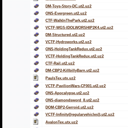
DM-Toys-Story-DC.ut2.uz2
ONS-Evergreen.ut2.uz2
CTF-WalkInThePark.ut2.uz2
VCTF-WGS-IDOLWORSHIP2K4.ut2.uz2
DM-Structured.ut2.uz2
VCTF-Hydroworks.ut2.uz2
ONS-HoldingTankRedux.ut2.uz2
VCTF-HoldingTankRedux.ut2.uz2
CTF-Rail.ut2.uz2
DM-CBP2-KillbillyBarn.ut2.uz2
PaulsTex.utx.uz2
VCTF-PavilionWars-CF001.ut2.uz2
ONS-Apocalypse.ut2.uz2
ONS-diamondsword_8.ut2.uz2
DOM-CBP2-Gerroid.ut2.uz2
VCTF-Infinity((regularvehicles)).ut2.uz2
AvalonTex.utx.uz2