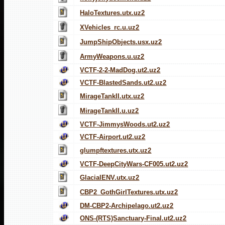
HaloTextures.utx.uz2
XVehicles_rc.u.uz2
JumpShipObjects.usx.uz2
ArmyWeapons.u.uz2
VCTF-2-2-MadDog.ut2.uz2
VCTF-BlastedSands.ut2.uz2
MirageTankII.utx.uz2
MirageTankII.u.uz2
VCTF-JimmysWoods.ut2.uz2
VCTF-Airport.ut2.uz2
glumpftextures.utx.uz2
VCTF-DeepCityWars-CF005.ut2.uz2
GlacialENV.utx.uz2
CBP2_GothGirlTextures.utx.uz2
DM-CBP2-Archipelago.ut2.uz2
ONS-(RTS)Sanctuary-Final.ut2.uz2