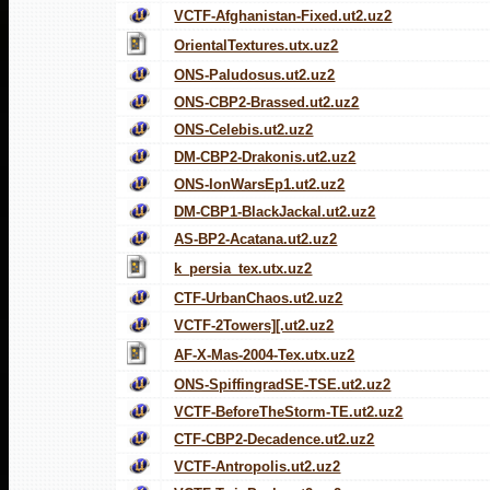
VCTF-Afghanistan-Fixed.ut2.uz2
OrientalTextures.utx.uz2
ONS-Paludosus.ut2.uz2
ONS-CBP2-Brassed.ut2.uz2
ONS-Celebis.ut2.uz2
DM-CBP2-Drakonis.ut2.uz2
ONS-IonWarsEp1.ut2.uz2
DM-CBP1-BlackJackal.ut2.uz2
AS-BP2-Acatana.ut2.uz2
k_persia_tex.utx.uz2
CTF-UrbanChaos.ut2.uz2
VCTF-2Towers][.ut2.uz2
AF-X-Mas-2004-Tex.utx.uz2
ONS-SpiffingradSE-TSE.ut2.uz2
VCTF-BeforeTheStorm-TE.ut2.uz2
CTF-CBP2-Decadence.ut2.uz2
VCTF-Antropolis.ut2.uz2