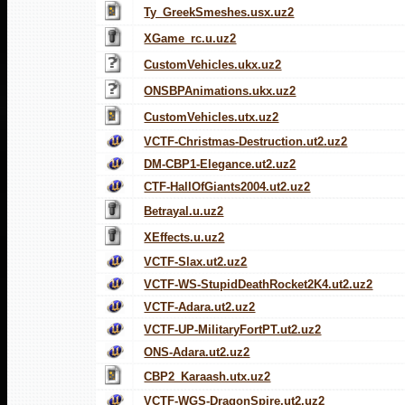
Ty_GreekSmeshes.usx.uz2
XGame_rc.u.uz2
CustomVehicles.ukx.uz2
ONSBPAnimations.ukx.uz2
CustomVehicles.utx.uz2
VCTF-Christmas-Destruction.ut2.uz2
DM-CBP1-Elegance.ut2.uz2
CTF-HallOfGiants2004.ut2.uz2
Betrayal.u.uz2
XEffects.u.uz2
VCTF-Slax.ut2.uz2
VCTF-WS-StupidDeathRocket2K4.ut2.uz2
VCTF-Adara.ut2.uz2
VCTF-UP-MilitaryFortPT.ut2.uz2
ONS-Adara.ut2.uz2
CBP2_Karaash.utx.uz2
VCTF-WGS-DragonSpire.ut2.uz2