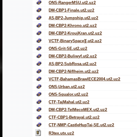
ONS-RangerMSU.ut2.uz2
DM-CBP1-Finale.ut2.uz2
AS-BP2-Jumpship.ut2.uz2
DM-CBP2-Khrono.ut2.uz2
DM-CBP2-KroujKran.ut2.uz2
VCTF-BinarySpace][.ut2.uz2
ONS-Grit-SE.ut2.uz2
DM-CBP2-Buliwyf.ut2.uz2
AS-BP2-SubRosa.ut2.uz2
DM-CBP2-Niflheim.ut2.uz2
VCTF-BahamasBrawlECE2004.ut2.uz2
ONS-Urban.ut2.uz2
ONS-Squalor.ut2.uz2
CTF-TajMahal.ut2.uz2
DM-CBP2-TelMecoMEX.ut2.uz2
CTF-CBP1-Betrayal.ut2.uz2
CTF-NMP-CastleHupTai-SE.ut2.uz2
R3tex.utx.uz2