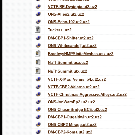
VCTF-BE-Dystopia.ut2.uz2
ONS-Alien2.ut2.uz2
ONS-Echo-102.ut2.uz2
Tucker.u.uz2
DM-CBP1-Shifter.ut2.uz2
ONS-Whitesands][.ut2.uz2
BradleysNMPStaticMeshes.usx.uz2
NaThSummit.usx.uz2
NaThSummit.utx.uz2
VCTF-X-Mas_Veniis_b4.ut2.uz2
VCTF-CBP2-Valarna.ut2.uz2
VCTF-Christmas-AggressiveAlleys.ut2.uz2
ONS-IonWarsEp2.ut2.uz2
ONS-ChasmBridge-ECE.ut2.uz2
DM-CBP1-Ougaldwin.ut2.uz2
ONS-CBP2-Mirage.ut2.uz2
DM-CBP2-Koma.ut2.uz2