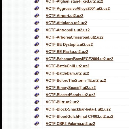
VCTF-Afghanistan-Fixed.ut2.uz2
VCTF-AggressiveAlleys2004.ut2.uz2
VCTF-Airport.ut2.uz2
VCTF-Altiplano.ut2.uz2
VCTF-Antropolis.ut2.uz2
VCTF-ArboreaCrossroad.ut2.uz2
VCTF-BE-Dystopia.ut2.uz2
VCTF-BE-Razku.ut2.uz2
VCTF-BahamasBrawlECE2004.ut2.uz2
VCTF-BattleChill.ut2.uz2
VCTF-BattleDam.ut2.uz2
VCTF-BeforeTheStorm-TE.ut2.uz2
VCTF-BinarySpace][.ut2.uz2
VCTF-BlastedSands.ut2.uz2
VCTF-Blitz.ut2.uz2
VCTF-Block-Snackbar-beta-1.ut2.uz2
VCTF-BloodGulchFinal-CF003.ut2.uz2
VCTF-CBP2-Valarna.ut2.uz2