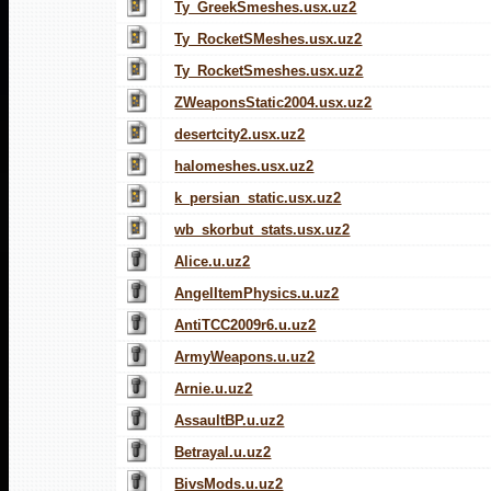
Ty_GreekSmeshes.usx.uz2
Ty_RocketSMeshes.usx.uz2
Ty_RocketSmeshes.usx.uz2
ZWeaponsStatic2004.usx.uz2
desertcity2.usx.uz2
halomeshes.usx.uz2
k_persian_static.usx.uz2
wb_skorbut_stats.usx.uz2
Alice.u.uz2
AngelItemPhysics.u.uz2
AntiTCC2009r6.u.uz2
ArmyWeapons.u.uz2
Arnie.u.uz2
AssaultBP.u.uz2
Betrayal.u.uz2
BivsMods.u.uz2