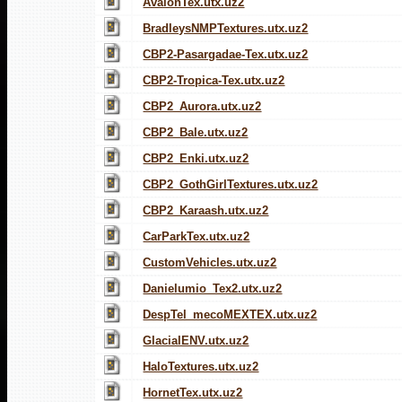
AvalonTex.utx.uz2
BradleysNMPTextures.utx.uz2
CBP2-Pasargadae-Tex.utx.uz2
CBP2-Tropica-Tex.utx.uz2
CBP2_Aurora.utx.uz2
CBP2_Bale.utx.uz2
CBP2_Enki.utx.uz2
CBP2_GothGirlTextures.utx.uz2
CBP2_Karaash.utx.uz2
CarParkTex.utx.uz2
CustomVehicles.utx.uz2
Danielumio_Tex2.utx.uz2
DespTel_mecoMEXTEX.utx.uz2
GlacialENV.utx.uz2
HaloTextures.utx.uz2
HornetTex.utx.uz2