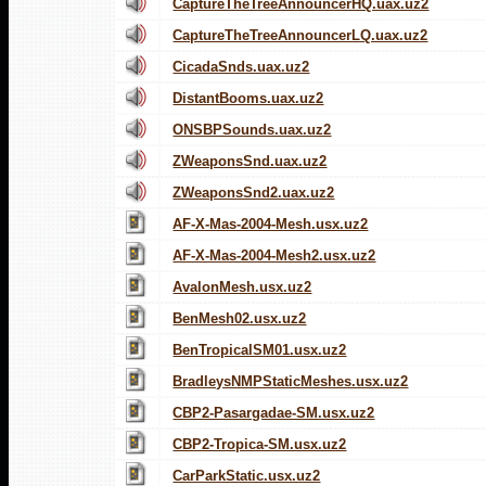
CaptureTheTreeAnnouncerHQ.uax.uz2
CaptureTheTreeAnnouncerLQ.uax.uz2
CicadaSnds.uax.uz2
DistantBooms.uax.uz2
ONSBPSounds.uax.uz2
ZWeaponsSnd.uax.uz2
ZWeaponsSnd2.uax.uz2
AF-X-Mas-2004-Mesh.usx.uz2
AF-X-Mas-2004-Mesh2.usx.uz2
AvalonMesh.usx.uz2
BenMesh02.usx.uz2
BenTropicalSM01.usx.uz2
BradleysNMPStaticMeshes.usx.uz2
CBP2-Pasargadae-SM.usx.uz2
CBP2-Tropica-SM.usx.uz2
CarParkStatic.usx.uz2