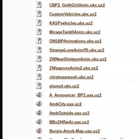
CBP2_GothGirlAnim.ukx.uz2
CustomVehicles.ukx.uz2
KASPvehicles.ukx.uz2
MirageTankIIAnim.ukx.uz2
ONSBPAnimations.ukx.uz2
StrangeLoveAnim55.ukx.uz2
ZWNewShotgunAnim.ukx.uz2
ZWeaponsAnim2.ukx.uz2
chistmasmesh.ukx.uz2
glumpf.ukx.uz2
A_Announcer_BP2.uax.uz2
AmbCity.uax.uz2
AmbOutside.uax.uz2
BBs1945wAr.uax.uz2
Burgis-Amok-Map.uax.uz2