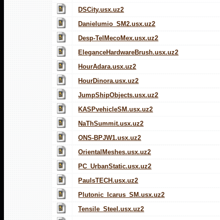
DSCity.usx.uz2
Danielumio_SM2.usx.uz2
Desp-TelMecoMex.usx.uz2
EleganceHardwareBrush.usx.uz2
HourAdara.usx.uz2
HourDinora.usx.uz2
JumpShipObjects.usx.uz2
KASPvehicleSM.usx.uz2
NaThSummit.usx.uz2
ONS-BPJW1.usx.uz2
OrientalMeshes.usx.uz2
PC_UrbanStatic.usx.uz2
PaulsTECH.usx.uz2
Plutonic_Icarus_SM.usx.uz2
Tensile_Steel.usx.uz2