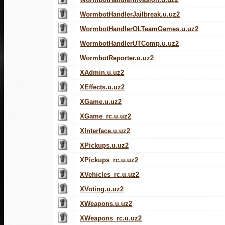
WormbotHandlerJailbreak.u.uz2
WormbotHandlerOLTeamGames.u.uz2
WormbotHandlerUTComp.u.uz2
WormbotReporter.u.uz2
XAdmin.u.uz2
XEffects.u.uz2
XGame.u.uz2
XGame_rc.u.uz2
XInterface.u.uz2
XPickups.u.uz2
XPickups_rc.u.uz2
XVehicles_rc.u.uz2
XVoting.u.uz2
XWeapons.u.uz2
XWeapons_rc.u.uz2