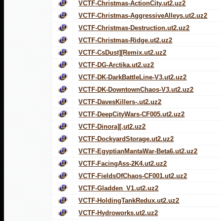
VCTF-Christmas-ActionCity.ut2.uz2
VCTF-Christmas-AggressiveAlleys.ut2.uz2
VCTF-Christmas-Destruction.ut2.uz2
VCTF-Christmas-Ridge.ut2.uz2
VCTF-CsDust][Remix.ut2.uz2
VCTF-DG-Arctika.ut2.uz2
VCTF-DK-DarkBattleLine-V3.ut2.uz2
VCTF-DK-DowntownChaos-V3.ut2.uz2
VCTF-DavesKillers-.ut2.uz2
VCTF-DeepCityWars-CF005.ut2.uz2
VCTF-Dinora][.ut2.uz2
VCTF-DockyardStorage.ut2.uz2
VCTF-EgyptianMantaWar-Beta6.ut2.uz2
VCTF-FacingAss-2K4.ut2.uz2
VCTF-FieldsOfChaos-CF001.ut2.uz2
VCTF-Gladden_V1.ut2.uz2
VCTF-HoldingTankRedux.ut2.uz2
VCTF-Hydroworks.ut2.uz2