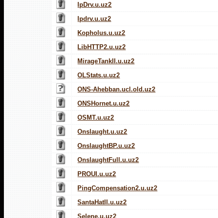
IpDrv.u.uz2
Ipdrv.u.uz2
Kopholus.u.uz2
LibHTTP2.u.uz2
MirageTankII.u.uz2
OLStats.u.uz2
ONS-Ahebban.ucl.old.uz2
ONSHornet.u.uz2
OSMT.u.uz2
Onslaught.u.uz2
OnslaughtBP.u.uz2
OnslaughtFull.u.uz2
PROUI.u.uz2
PingCompensation2.u.uz2
SantaHatII.u.uz2
Selene.u.uz2