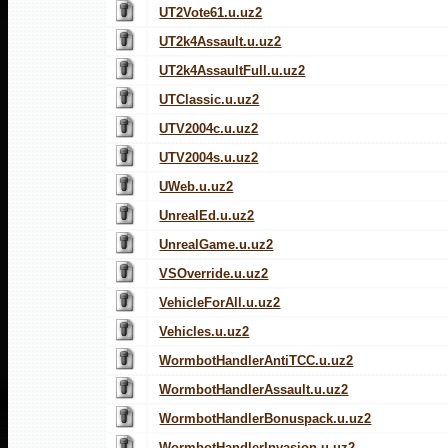
UT2Vote61.u.uz2
UT2k4Assault.u.uz2
UT2k4AssaultFull.u.uz2
UTClassic.u.uz2
UTV2004c.u.uz2
UTV2004s.u.uz2
UWeb.u.uz2
UnrealEd.u.uz2
UnrealGame.u.uz2
VSOverride.u.uz2
VehicleForAll.u.uz2
Vehicles.u.uz2
WormbotHandlerAntiTCC.u.uz2
WormbotHandlerAssault.u.uz2
WormbotHandlerBonuspack.u.uz2
WormbotHandlerInvasion.u.uz2