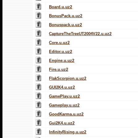
Board.u.uz2
BonusPack.u.uz2
Bonuspack.u.uz2
CaptureTheTreeUT2004V22.u.uz2
Core.u.uz2
Editor.u.uz2
Engine.u.uz2
Fire.u.uz2
FlakScorpion.u.uz2
GUI2K4.u.uz2
GamePlay.u.uz2
Gameplay.u.uz2
GoodKarma.u.uz2
Gui2K4.u.uz2
InfinityRising.u.uz2