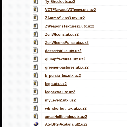
Ty_Greek.utx.uz2
VCTFNevadaV3Texes.utx.uz2
ZAmmoSkins3.utx.uz2
ZWeaponsTextures2.utx.uz2
ZenWIcons.utx.uz2
ZenWIconsPulse.utx.uz2
dessertstrike.utx.uz2
glumpftextures.utx.uz2
greener-pastures.utx.uz2
k_persia_tex.utx.uz2
lego.utx.uz2
legoextra.utx.uz2
myLevel2.utx.uz2
wb_skorbut_tex.utx.uz2
xmasHellbender.utx.uz2
AS-BP2-Acatana.ut2.uz2