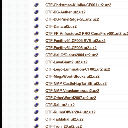
CTF-Christmas-Klinika-CF001.ut2.uz2
CTF-DG-Aether.ut2.uz2
CTF-DG-PineRidge-SE.ut2.uz2
CTF-Dana.ut2.uz2
CTF-FP-Anfractous2-PRO-ConaFix-v001.ut2.uz
CTF-Facility54-CF005-RVS.ut2.uz2
CTF-Facility54-CF005.ut2.uz2
CTF-HallOfGiants2004.ut2.uz2
CTF-LavaGiant2.ut2.uz2
CTF-Lego-Lumination-CF001.ut2.uz2
CTF-MegaWoot-Blocks.ut2.uz2
CTF-NMP-CastleHupTai-SE.ut2.uz2
CTF-NMP-Vouskamora.ut2.uz2
CTF-OtherWorld2007.ut2.uz2
CTF-Rail.ut2.uz2
CTF-RuinsOfWar2K4.ut2.uz2
CTF-TajMahal.ut2.uz2
CTF-Tron_20.ut2.uz2