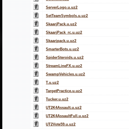
ServerLogo.u.uz2
SetTeamSymbols.u.uz2
SkaarjPack.u.uz2
SkaarjPack_rc.u.uz2
Skaarjpack.u.uz2
SmarterBots.u.uz2
SpiderSteroids.u.uz2
StreamLineFX.u.uz2
SwampVehicles.u.uz2
T.u.uz2
TargetPractice.u.uz2
Tucker.u.uz2
UT2K4Assault.u.uz2
UT2K4AssaultFull.u.uz2
UT2Vote59.u.uz2