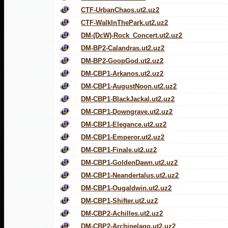
CTF-UrbanChaos.ut2.uz2
CTF-WalkInThePark.ut2.uz2
DM-(DcW)-Rock_Concert.ut2.uz2
DM-BP2-Calandras.ut2.uz2
DM-BP2-GoopGod.ut2.uz2
DM-CBP1-Arkanos.ut2.uz2
DM-CBP1-AugustNoon.ut2.uz2
DM-CBP1-BlackJackal.ut2.uz2
DM-CBP1-Downgrave.ut2.uz2
DM-CBP1-Elegance.ut2.uz2
DM-CBP1-Emperor.ut2.uz2
DM-CBP1-Finale.ut2.uz2
DM-CBP1-GoldenDawn.ut2.uz2
DM-CBP1-Neandertalus.ut2.uz2
DM-CBP1-Ougaldwin.ut2.uz2
DM-CBP1-Shifter.ut2.uz2
DM-CBP2-Achilles.ut2.uz2
DM-CBP2-Archipelago.ut2.uz2