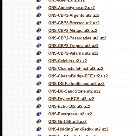
ONS-Alien2.ut2.uz2
ONS-Apocalypse.ut2.uz2
ONS-CBP2-Argento.ut2.uz2
ONS-CBP2-Brassed.ut2.uz2
ONS-CBP2-Mirage.ut2.uz2
ONS-CBP2-Pasargadae.ut2.uz2
ONS-CBP2-Tropica.ut2.uz2
ONS-CBP2-Valarna.ut2.uz2
ONS-Celebis.ut2.uz2
ONS-ChainsIsileFinal.ut2.uz2
ONS-ChasmBridge-ECE.ut2.uz2
ONS-DG-FalloutIsland.ut2.uz2
ONS-DG-SandStone.ut2.uz2
ONS-DryIce-ECE.ut2.uz2
ONS-Echo-102.ut2.uz2
ONS-Evergreen.ut2.uz2
ONS-Grit-SE.ut2.uz2
ONS-HoldingTankRedux.ut2.uz2