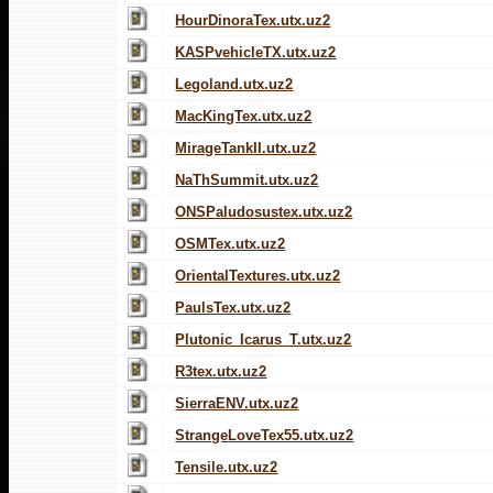
HourDinoraTex.utx.uz2
KASPvehicleTX.utx.uz2
Legoland.utx.uz2
MacKingTex.utx.uz2
MirageTankII.utx.uz2
NaThSummit.utx.uz2
ONSPaludosustex.utx.uz2
OSMTex.utx.uz2
OrientalTextures.utx.uz2
PaulsTex.utx.uz2
Plutonic_Icarus_T.utx.uz2
R3tex.utx.uz2
SierraENV.utx.uz2
StrangeLoveTex55.utx.uz2
Tensile.utx.uz2