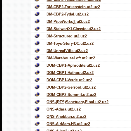
DM-CBP2-Torkenstein.ut2.uz2
DM-CBP2-Tydal.ut2.uz2
DM-PipeWorks][.ut2.uz2
DM-StalwartXLClassic.ut2.uz2
DM-Structured.ut2.uz2
DM-Toys-Story-DC.ut2.uz2
DM-UnrealVille.ut2.uz2
DM-WarehouseLoft.ut2.uz2
DOM-CBP1-Aphrodite.ut2.uz2
DOM-CBP1-Hathor.ut2.uz2
DOM-CBP1-Verde.ut2.uz2
DOM-CBP2-Gerroid.ut2.uz2
DOM-CBP2-Summit.ut2.uz2
ONS-(RTS)Sanctuary-Final.ut2.uz2
ONS-Adara.ut2.uz2
ONS-Ahebban.ut2.uz2
ONS-AirMars-H3.ut2.uz2