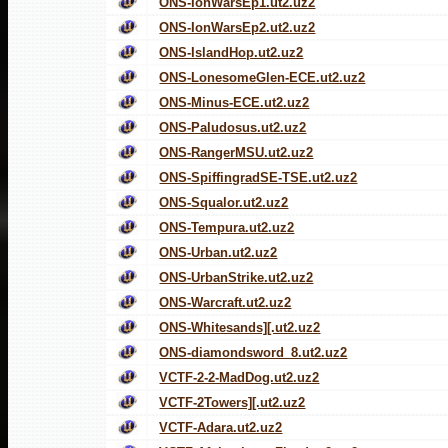
ONS-IonWarsEp1.ut2.uz2
ONS-IonWarsEp2.ut2.uz2
ONS-IslandHop.ut2.uz2
ONS-LonesomeGlen-ECE.ut2.uz2
ONS-Minus-ECE.ut2.uz2
ONS-Paludosus.ut2.uz2
ONS-RangerMSU.ut2.uz2
ONS-SpiffingradSE-TSE.ut2.uz2
ONS-Squalor.ut2.uz2
ONS-Tempura.ut2.uz2
ONS-Urban.ut2.uz2
ONS-UrbanStrike.ut2.uz2
ONS-Warcraft.ut2.uz2
ONS-Whitesands][.ut2.uz2
ONS-diamondsword_8.ut2.uz2
VCTF-2-2-MadDog.ut2.uz2
VCTF-2Towers][.ut2.uz2
VCTF-Adara.ut2.uz2