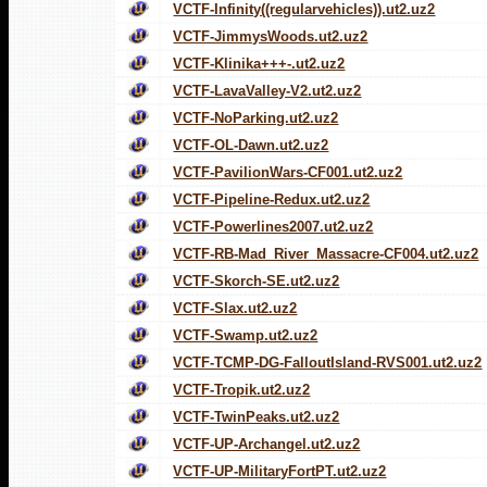
VCTF-Infinity((regularvehicles)).ut2.uz2
VCTF-JimmysWoods.ut2.uz2
VCTF-Klinika+++-.ut2.uz2
VCTF-LavaValley-V2.ut2.uz2
VCTF-NoParking.ut2.uz2
VCTF-OL-Dawn.ut2.uz2
VCTF-PavilionWars-CF001.ut2.uz2
VCTF-Pipeline-Redux.ut2.uz2
VCTF-Powerlines2007.ut2.uz2
VCTF-RB-Mad_River_Massacre-CF004.ut2.uz2
VCTF-Skorch-SE.ut2.uz2
VCTF-Slax.ut2.uz2
VCTF-Swamp.ut2.uz2
VCTF-TCMP-DG-FalloutIsland-RVS001.ut2.uz2
VCTF-Tropik.ut2.uz2
VCTF-TwinPeaks.ut2.uz2
VCTF-UP-Archangel.ut2.uz2
VCTF-UP-MilitaryFortPT.ut2.uz2